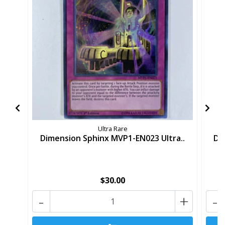
Ultra Rare
Dimension Sphinx MVP1-EN023 Ultra..
Di
$30.00
-
+
-