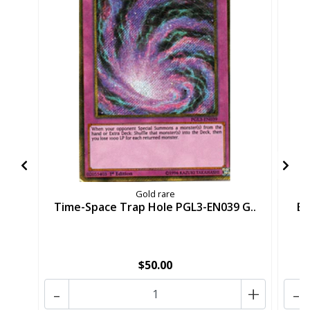
Gold rare
Time-Space Trap Hole PGL3-EN039 G..
Ba
$50.00
-
+
-