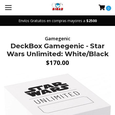
0
Envíos Gratuitos en compras mayores a
$2500
Gamegenic
DeckBox Gamegenic - Star
Wars Unlimited: White/Black
$170.00