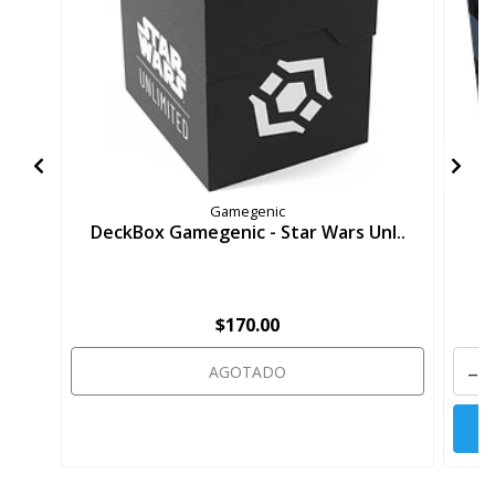
Gamegenic
DeckBox Gamegenic - Star Wars Unl..
P
$170.00
-
AGOTADO