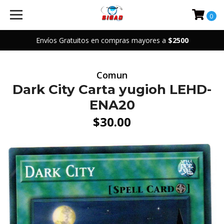
0
Envíos Gratuitos en compras mayores a
$2500
Comun
Dark City Carta yugioh LEHD-
ENA20
$30.00