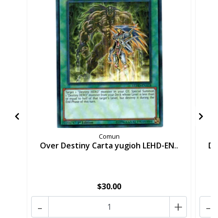
Comun
Over Destiny Carta yugioh LEHD-EN..
De
$30.00
-
+
-