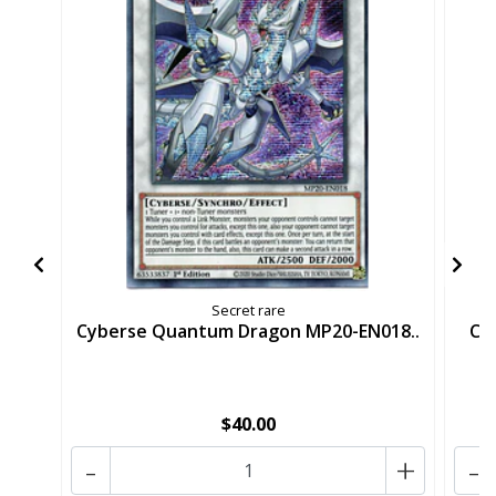
Secret rare
Cyberse Quantum Dragon MP20-EN018..
Cy
$40.00
-
+
-