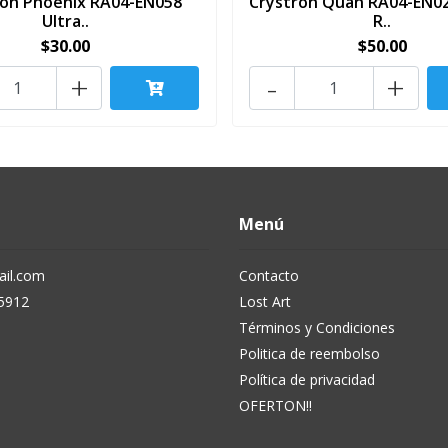
ron Phoenix RA04-EN058
Crystron Quan RA04-EN02
Ultra..
R..
$30.00
$50.00
+
-
+
Menú
il.com
Contacto
5912
Lost Art
Términos y Condiciones
Politica de reembolso
Política de privacidad
OFERTON!!