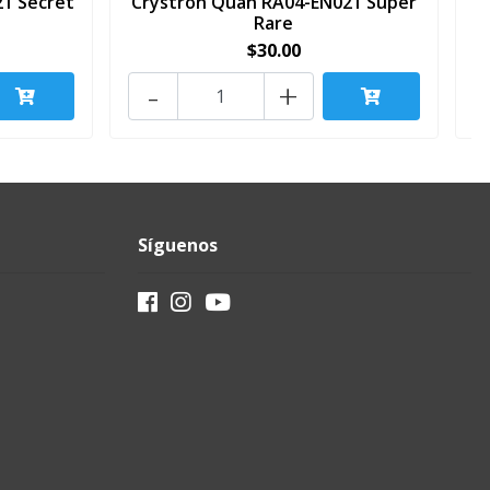
1 Secret
Crystron Quan RA04-EN021 Super
Rare
$30.00
-
+
Síguenos