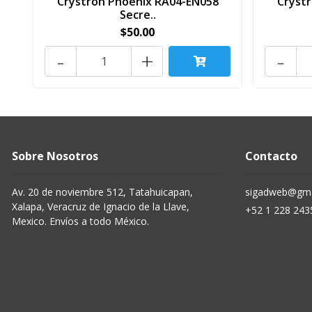
Crystron Phoenix RA04-EN058
Cryst
Secre..
$50.00
-
+
-
Sobre Nosotros
Contacto
Av. 20 de noviembre 512, Tatahuicapan,
sigadweb@gma
Xalapa, Veracruz de Ignacio de la Llave,
+52 1 228 243
Mexico. Envíos a todo México.