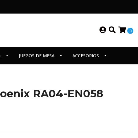
0
G
JUEGOS DE MESA
ACCESORIOS
hoenix RA04-EN058