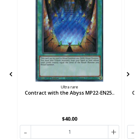
Ultra rare
Contract with the Abyss MP22-EN25..
Co
$40.00
-
+
-