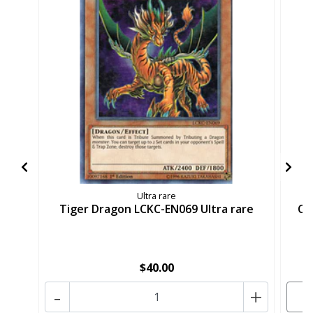
Ultra rare
Tiger Dragon LCKC-EN069 Ultra rare
Ch
$40.00
-
+