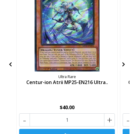
Ultra Rare
Centur-ion Atrii MP25-EN216 Ultra..
Ce
$40.00
-
+
-