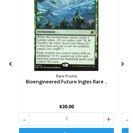
Rare Promo
Bioengineered Future Ingles Rare ..
B
$30.00
-
+
-