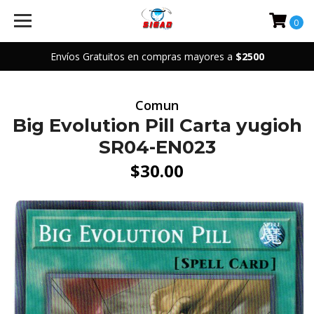
0
Envíos Gratuitos en compras mayores a
$2500
Comun
Big Evolution Pill Carta yugioh
SR04-EN023
$30.00