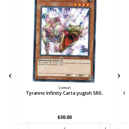
Comun
Tyranno Infinity Carta yugioh SR0..
Un
$30.00