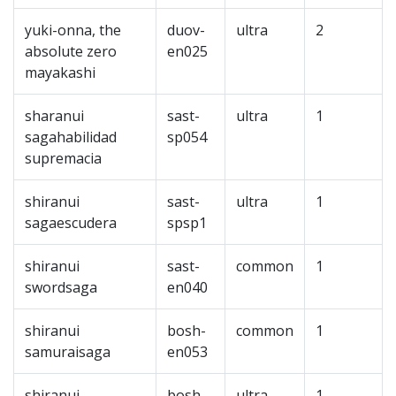
yuki-onna, the
duov-
ultra
2
absolute zero
en025
mayakashi
sharanui
sast-
ultra
1
sagahabilidad
sp054
supremacia
shiranui
sast-
ultra
1
sagaescudera
spsp1
shiranui
sast-
common
1
swordsaga
en040
shiranui
bosh-
common
1
samuraisaga
en053
shiranui
bosh-
ultra
1