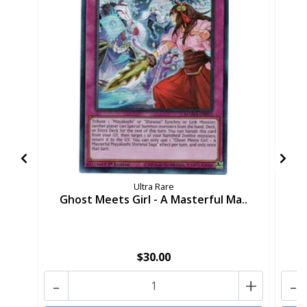
Ultra Rare
Ghost Meets Girl - A Masterful Ma..
S
$30.00
-
+
-