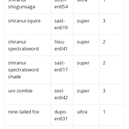
shogunsaga
en054
shiranui squire
sast-
super
3
en019
shiranui
hisu-
super
2
spectralsword
en041
shiranui
sast-
super
2
spectralsword
en017
shade
uni-zombie
sesl-
super
3
en042
nine-tailed fox
dupo-
ultra
1
en031