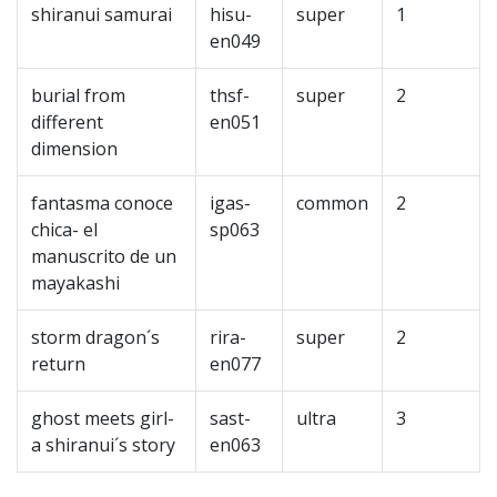
shiranui samurai
hisu-
super
1
en049
burial from
thsf-
super
2
different
en051
dimension
fantasma conoce
igas-
common
2
chica- el
sp063
manuscrito de un
mayakashi
storm dragon´s
rira-
super
2
return
en077
ghost meets girl-
sast-
ultra
3
a shiranui´s story
en063