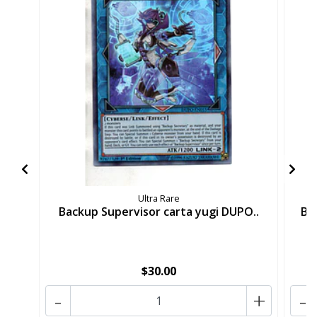
Ultra Rare
Backup Supervisor carta yugi DUPO..
Bo
$30.00
-
+
-