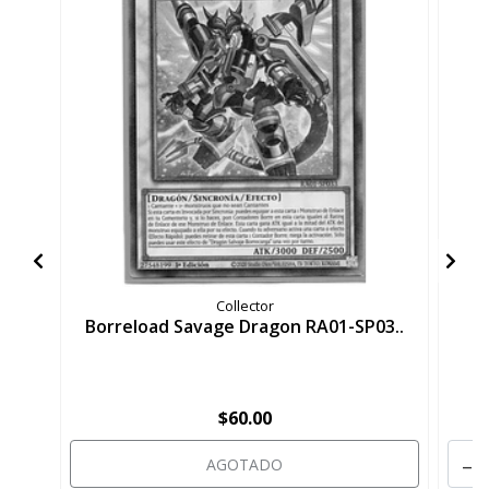
Collector
Borreload Savage Dragon RA01-SP03..
St
$60.00
-
AGOTADO