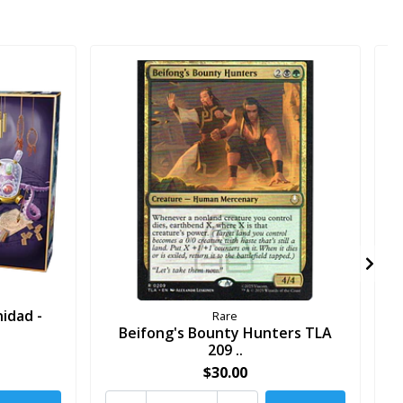
idad -
R
Rare
Beifong's Bounty Hunters TLA
209 ..
$30.00