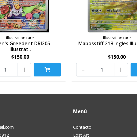
illustration rare
Illustration rare
en's Greedent DRI205
Mabosstiff 218 ingles Illu
illustrat..
$150.00
$150.00
+
-
+
Menú
il.com
Contacto
5912
Lost Art