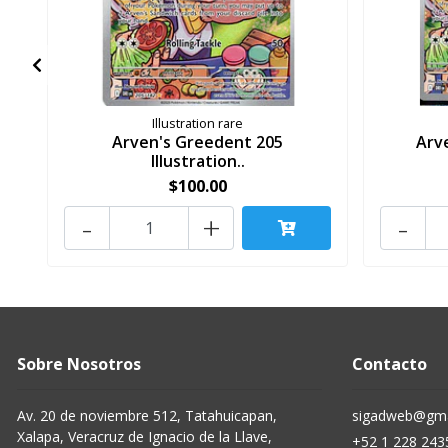
Illustration rare
Arven's Greedent 205
Arv
Illustration..
$100.00
-
+
-
Sobre Nosotros
Contacto
Av. 20 de noviembre 512, Tatahuicapan,
sigadweb@gma
Xalapa, Veracruz de Ignacio de la Llave,
+52 1 228 243