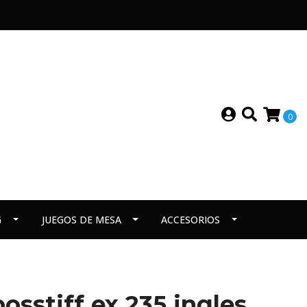
0
G
JUEGOS DE MESA
ACCESORIOS
osstiff ex 235 ingles