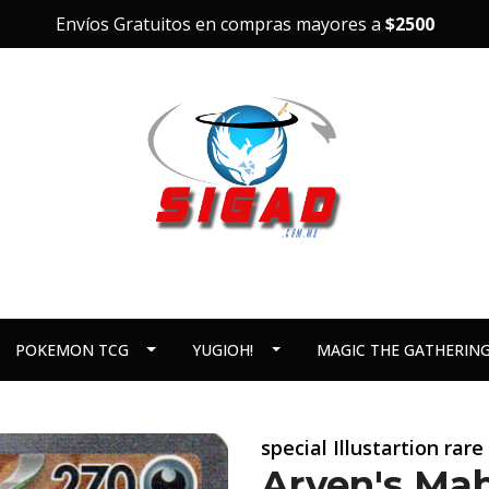
Envíos Gratuitos en compras mayores a
$2500
POKEMON TCG
YUGIOH!
MAGIC THE GATHERIN
special Illustartion rare
Arven's Mab