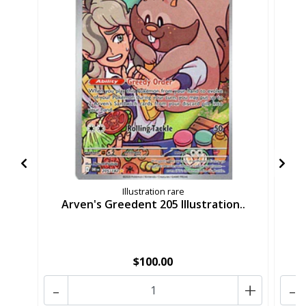
Illustration rare
Arven's Greedent 205 Illustration..
A
$100.00
-
+
-