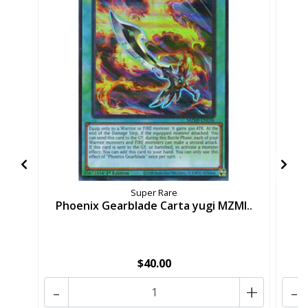
Super Rare
Phoenix Gearblade Carta yugi MZMI..
x
$40.00
-
+
-