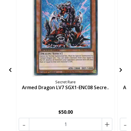
Secret Rare
Armed Dragon LV7 SGX1-ENC08 Secre..
Arm
$50.00
-
+
-