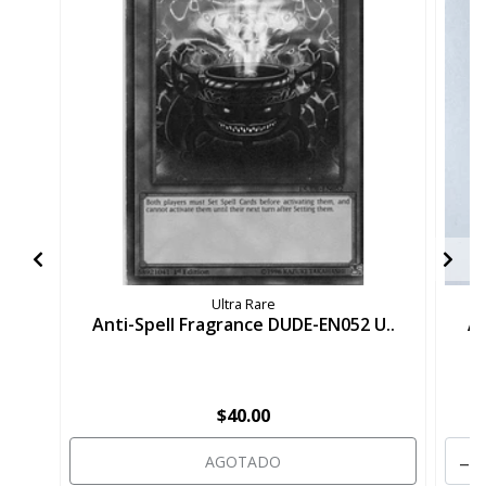
Ultra Rare
Anti-Spell Fragrance DUDE-EN052 U..
An
$40.00
-
AGOTADO