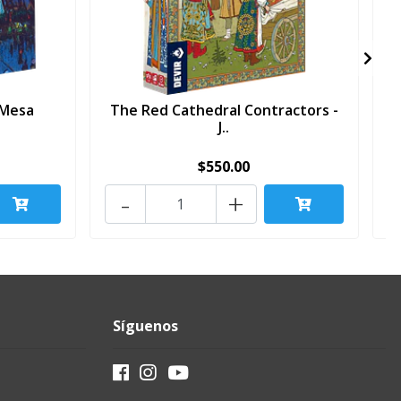
e Mesa
The Red Cathedral Contractors -
J..
$550.00
-
+
Síguenos