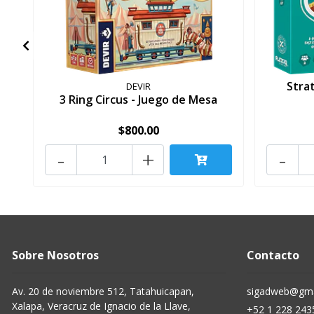
Stra
DEVIR
3 Ring Circus - Juego de Mesa
$800.00
-
+
-
Sobre Nosotros
Contacto
Av. 20 de noviembre 512, Tatahuicapan,
sigadweb@gma
Xalapa, Veracruz de Ignacio de la Llave,
+52 1 228 243