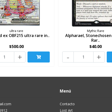
ultra rare
Mythic Rare
d ex OBF215 ultra rare in..
Alpharael, Stonechosen
Rar..
$500.00
$40.00
+
-
+
Menú
il.com
Contacto
5912
Lost Art