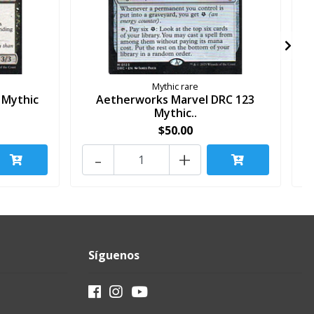
Mythic rare
 Mythic
Aetherworks Marvel DRC 123
Mythic..
$50.00
-
+
Síguenos