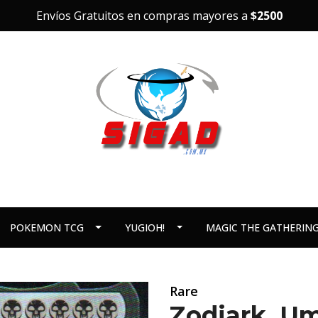
Envíos Gratuitos en compras mayores a
$2500
POKEMON TCG
YUGIOH!
MAGIC THE GATHERIN
Rare
Zodiark, Um