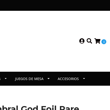
0
G
JUEGOS DE MESA
ACCESORIOS
bral God Foil Rare