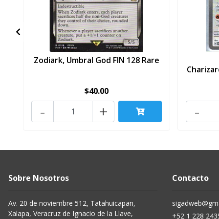
Zodiark, Umbral God FIN 128 Rare
Charizar
$40.00
-
+
-
Sobre Nosotros
Contacto
Av. 20 de noviembre 512, Tatahuicapan,
sigadweb@gma
Xalapa, Veracruz de Ignacio de la Llave,
+52 1 228 243