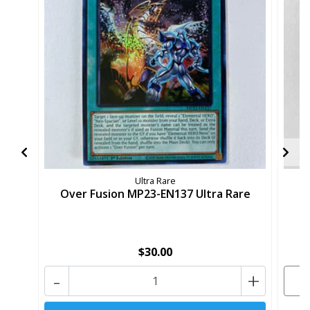
Ultra Rare
Over Fusion MP23-EN137 Ultra Rare
Sc
$30.00
-
+