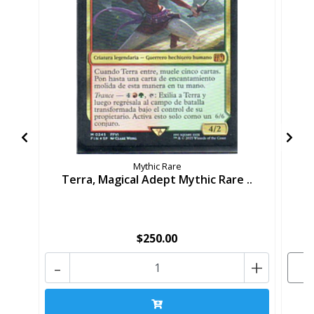
Mythic Rare
Terra, Magical Adept Mythic Rare ..
T
$250.00
-
+