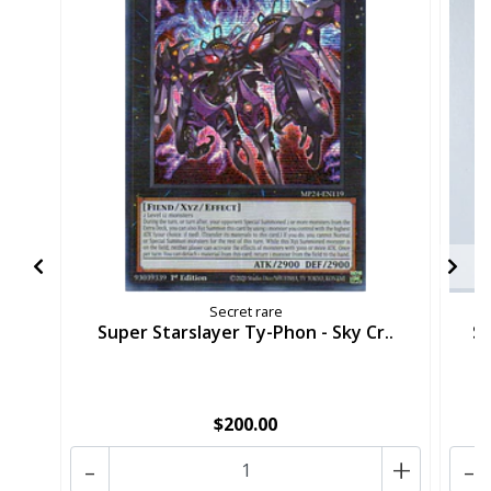
Secret rare
Super Starslayer Ty-Phon - Sky Cr..
Su
$200.00
-
+
-