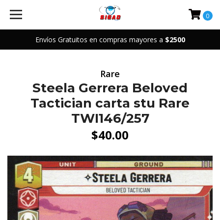
0
Envíos Gratuitos en compras mayores a
$2500
Rare
Steela Gerrera Beloved
Tactician carta stu Rare
TWI146/257
$40.00