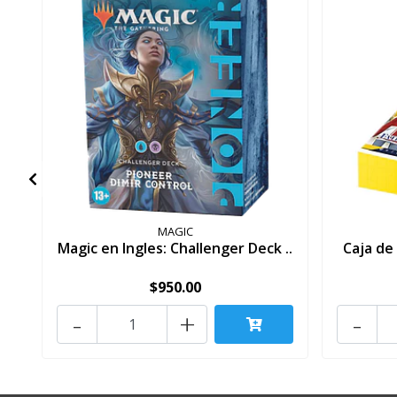
MAGIC
Magic en Ingles: Challenger Deck ..
Caja de
$950.00
-
+
-