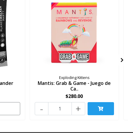
Exploding Kittens
mander
Mantis: Grab & Game - Juego de
Ca..
$280.00
-
+