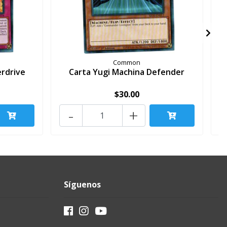
Common
erdrive
Carta Yugi Machina Defender
C
$30.00
-
+
Síguenos