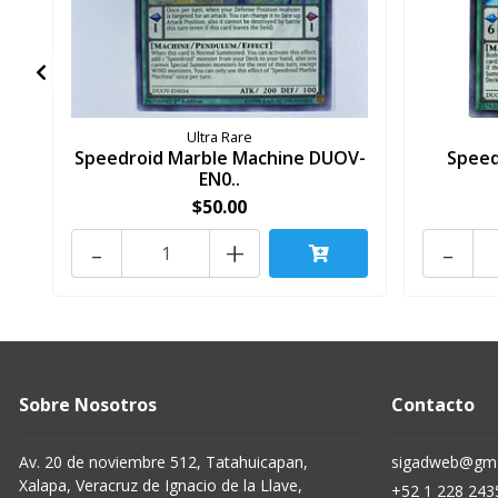
Ultra Rare
Speedroid Marble Machine DUOV-
Speed
EN0..
$50.00
-
+
-
Sobre Nosotros
Contacto
Av. 20 de noviembre 512, Tatahuicapan,
sigadweb@gma
Xalapa, Veracruz de Ignacio de la Llave,
+52 1 228 243