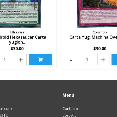
Ultra rara
Common
roid Hexasaucer Carta
Carta Yugi Machina Ov
yugioh..
$30.00
$30.00
+
-
+
Menú
il.com
Contacto
5912
Lost Art