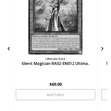
Ultimate Rare
Silent Magician RA02-EN012 Ultima..
Si
$60.00
AGOTADO