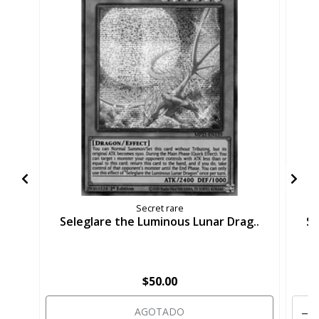
Secret rare
Seleglare the Luminous Lunar Drag..
Se
$50.00
-
AGOTADO