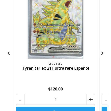
ultra rare
Tyranitar ex 211 ultra rare Español
A
$120.00
-
+
-