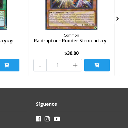
Common
ta yugi
Raidraptor - Rudder Strix carta y..
R
$30.00
-
+
Síguenos