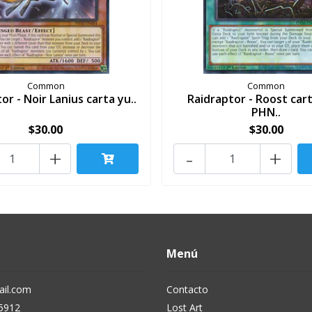
Common
Common
or - Noir Lanius carta yu..
Raidraptor - Roost car
PHN..
$30.00
$30.00
+
-
+
Menú
il.com
Contacto
5912
Lost Art