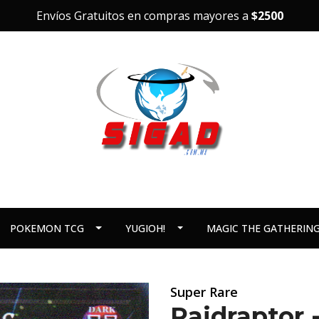
Envíos Gratuitos en compras mayores a
$2500
POKEMON TCG
YUGIOH!
MAGIC THE GATHERIN
Super Rare
Raidraptor -