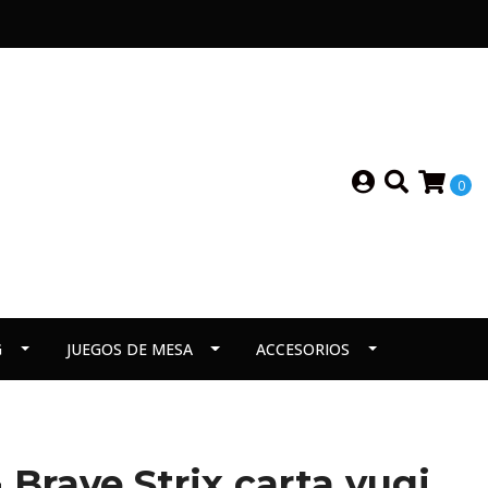
0
G
JUEGOS DE MESA
ACCESORIOS
 Brave Strix carta yugi