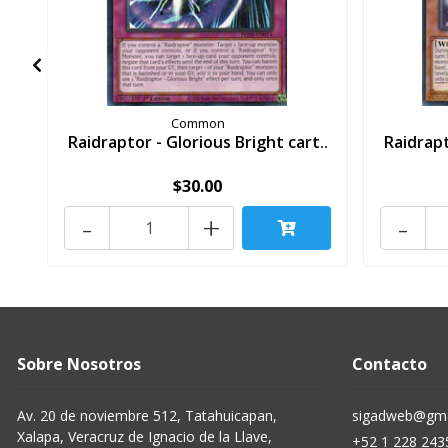
Common
Raidraptor - Glorious Bright cart..
Raidrapt
$30.00
-
+
-
Sobre Nosotros
Contacto
Av. 20 de noviembre 512, Tatahuicapan,
sigadweb@gma
Xalapa, Veracruz de Ignacio de la Llave,
+52 1 228 243