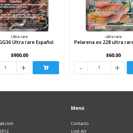
Ultra rare
ultra rare
GG36 Ultra rare Español
Pelarena ex 228 ultra rar
$900.00
$60.00
+
-
+
Menú
il.com
Contacto
5912
Lost Art