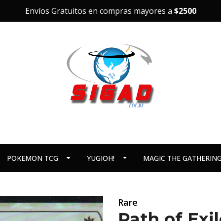
Envíos Gratuitos en compras mayores a
$2500
POKEMON TCG
YUGIOH!
MAGIC THE GATHERIN
Rare
Path of Exi