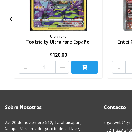
Ultra rare
Toxtricity Ultra rare Español
Entei 
$120.00
-
+
-
Sobre Nosotros
Contacto
Av. 20 de noviembre 512, Tatahuicapan,
sigadweb@gma
Xalapa, Veracruz de Ignacio de la Llave,
+52 1 228 243