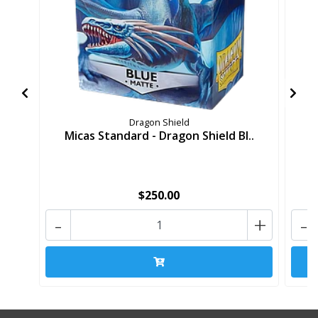
Dragon Shield
Micas Standard - Dragon Shield Bl..
M
$250.00
-
+
-