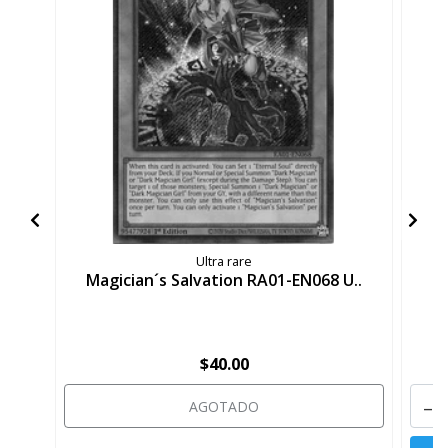
Ultra rare
Magician´s Salvation RA01-EN068 U..
M
$40.00
-
AGOTADO