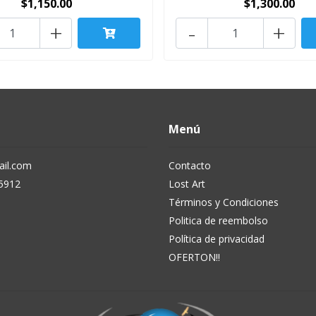
$1,150.00
$1,300.00
+
-
+
Menú
il.com
Contacto
5912
Lost Art
Términos y Condiciones
Politica de reembolso
Política de privacidad
OFERTON!!