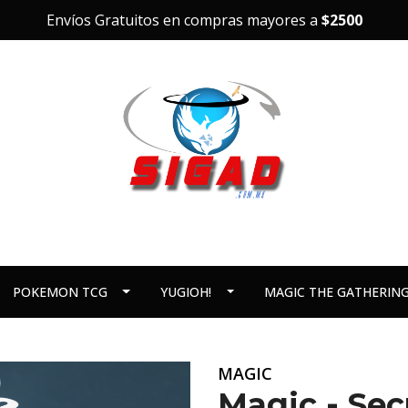
Envíos Gratuitos en compras mayores a
$2500
POKEMON TCG
YUGIOH!
MAGIC THE GATHERIN
MAGIC
Magic - Sec