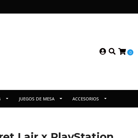
0
G
JUEGOS DE MESA
ACCESORIOS
ret Lair x PlayStation