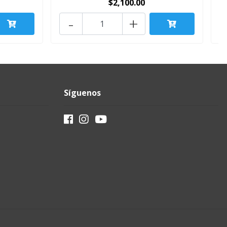
$2,100.00
-
+
Síguenos