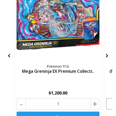
Pokemon TCG
Mega Greninja EX Premium Collecti..
(M
$1,200.00
-
+