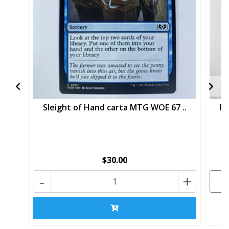
Sleight of Hand carta MTG WOE 67 ..
Fo
$30.00
-
+