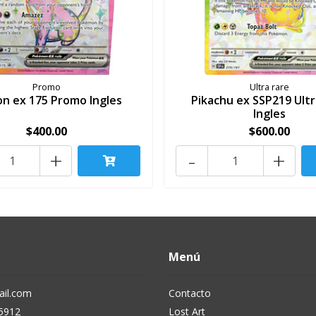
Promo
Ultra rare
n ex 175 Promo Ingles
Pikachu ex SSP219 Ultr
Ingles
$400.00
$600.00
+
-
+
Menú
il.com
Contacto
5912
Lost Art