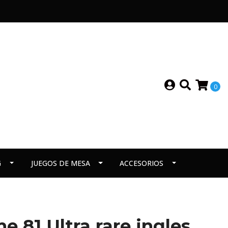
0
G
JUEGOS DE MESA
ACCESORIOS
e 81 Ultra rare ingles