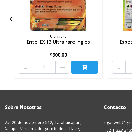
Ultra rare
Entei EX 13 Ultra rare Ingles
Espeo
$900.00
-
+
-
Sobre Nosotros
Contacto
Av. 20 de noviembre 512, Tatahuicapan,
sigadweb@gma
Xalapa, Veracruz de Ignacio de la Llave,
+52 1 228 243