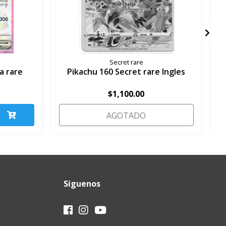
Secret rare
a rare
Pikachu 160 Secret rare Ingles
V
$1,100.00
AGOTADO
Síguenos