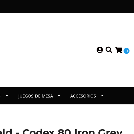
0
G
JUEGOS DE MESA
ACCESORIOS
ld - Codex 80 Iron Grey