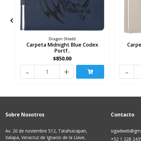
Dragon Shield
Carpeta Midnight Blue Codex
Carpe
Portf..
$850.00
-
+
-
Sobre Nosotros
Contacto
Av. 20 de noviembre 512, Tatahuicapan,
sigadweb@gma
Xalapa, Veracruz de Ignacio de la Llave,
+52 1 228 243