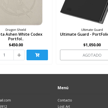
Dragon Shield
Ultimate Guard
ta Ashen White Codex
Ultimate Guard - PortFolio
Portfol..
$450.00
$1,050.00
+
AGOTADO
Menú
il.com
Contacto
5912
Lost Art