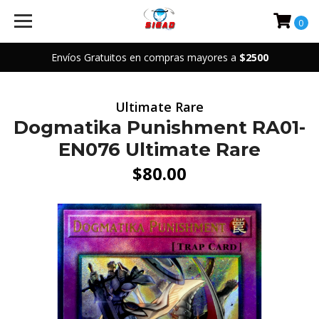
0
Envíos Gratuitos en compras mayores a
$2500
Ultimate Rare
Dogmatika Punishment RA01-
EN076 Ultimate Rare
$80.00