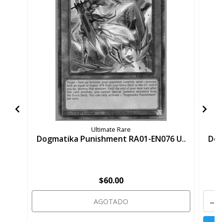
Ultimate Rare
Dogmatika Punishment RA01-EN076 U..
Dog
$60.00
-
AGOTADO