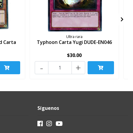
Ultra rara
d Carta
Typhoon Carta Yugi DUDE-EN046
$30.00
-
+
Síguenos