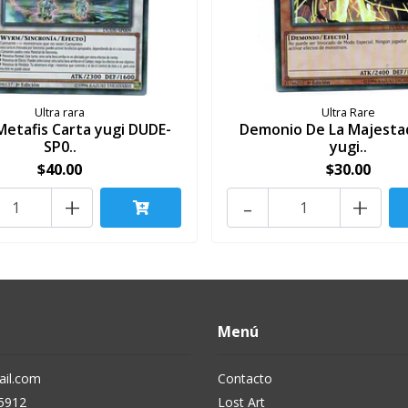
Ultra rara
Ultra Rare
Metafis Carta yugi DUDE-
Demonio De La Majesta
SP0..
yugi..
$40.00
$30.00
+
-
+
Menú
il.com
Contacto
5912
Lost Art