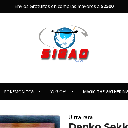
Envíos Gratuitos en compras mayores a
$2500
POKEMON TCG
YUGIOH!
MAGIC THE GATHERIN
Ultra rara
Denko Sekk