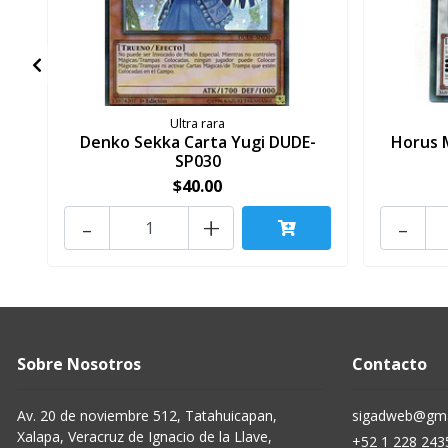
Ultra rara
Denko Sekka Carta Yugi DUDE-
Horus 
SP030
$40.00
-
+
-
Sobre Nosotros
Contacto
Av. 20 de noviembre 512, Tatahuicapan,
sigadweb@gma
Xalapa, Veracruz de Ignacio de la Llave,
+52 1 228 243