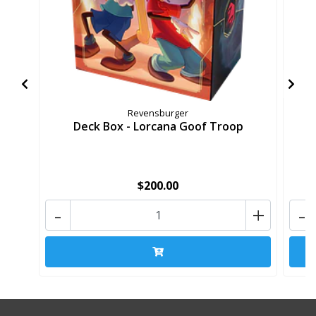
Revensburger
Deck Box - Lorcana Goof Troop
D
$200.00
-
+
-