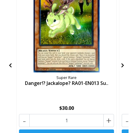
Super Rare
Danger!? Jackalope? RA01-EN013 Su..
Da
$30.00
-
+
-