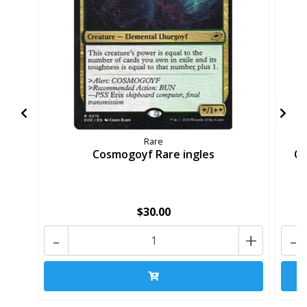
Rare
Cosmogoyf Rare ingles
Co
$30.00
-
+
-