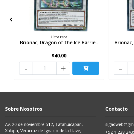
Ultra rara
Brionac, Dragon of the Ice Barrie..
Brionac,
$40.00
-
+
-
Sobre Nosotros
Contacto
Av. 20 de noviembre 512, Tatahuicapan,
sigadweb@gma
Xalapa, Veracruz de Ignacio de la Llave,
+52 1 228 243