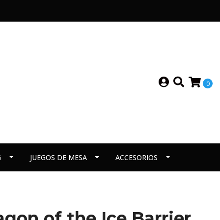
0
G
JUEGOS DE MESA
ACCESORIOS
agon of the Ice Barrier