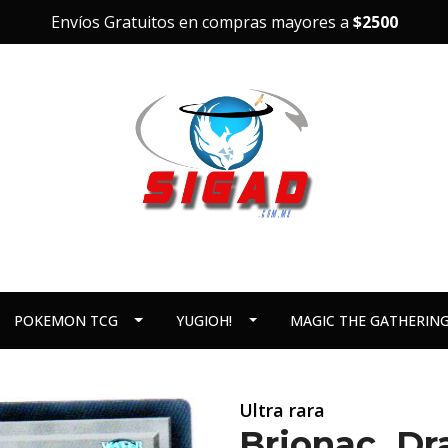
Envíos Gratuitos en compras mayores a
$2500
POKEMON TCG
YUGIOH!
MAGIC THE GATHERIN
Ultra rara
Brionac, Dr