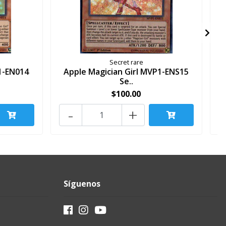
Secret rare
1-EN014
Apple Magician Girl MVP1-ENS15
Se..
$100.00
-
+
Síguenos