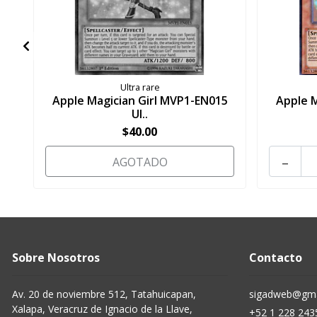
Ultra rare
Apple Magician Girl MVP1-EN015
Apple M
Ul..
$40.00
-
AGOTADO
Sobre Nosotros
Contacto
Av. 20 de noviembre 512, Tatahuicapan,
sigadweb@gma
Xalapa, Veracruz de Ignacio de la Llave,
+52 1 228 243