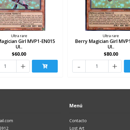
Ultra rare
Ultra rare
agician Girl MVP1-EN015
Berry Magician Girl MVP
Ul..
Ul..
$60.00
$80.00
+
-
+
Menú
il.com
Contacto
5912
Lost Art