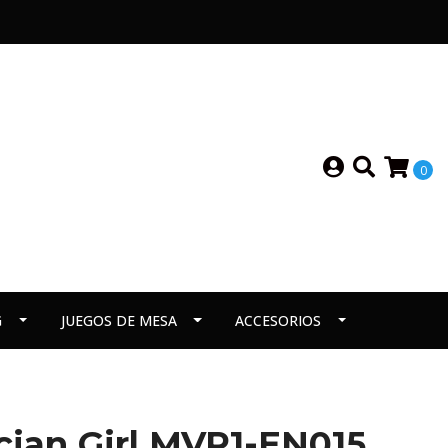
0
G
JUEGOS DE MESA
ACCESORIOS
cian Girl MVP1-EN015