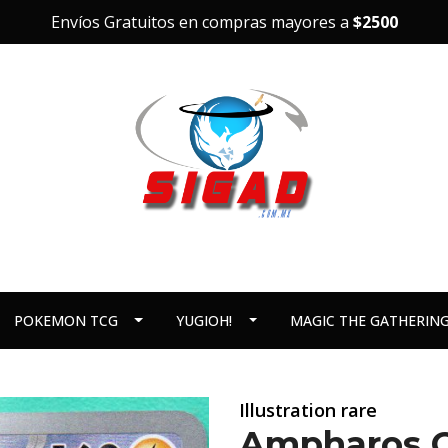
Envíos Gratuitos en compras mayores a
$2500
POKEMON TCG
YUGIOH!
MAGIC THE GATHERIN
Illustration rare
Ampharos CR