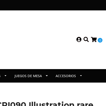
0
G
JUEGOS DE MESA
ACCESORIOS
I090 Illustration rare