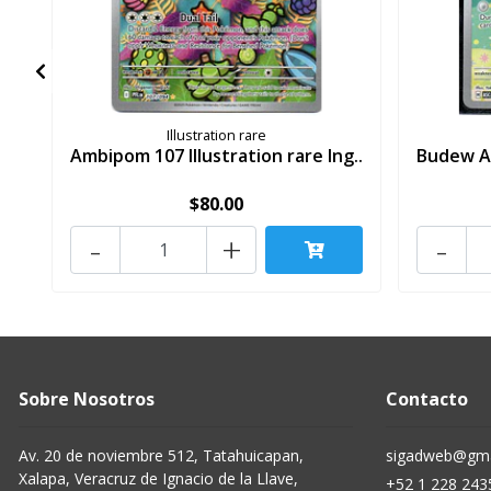
Illustration rare
Ambipom 107 Illustration rare Ing..
Budew AS
$80.00
-
+
-
Sobre Nosotros
Contacto
Av. 20 de noviembre 512, Tatahuicapan,
sigadweb@gma
Xalapa, Veracruz de Ignacio de la Llave,
+52 1 228 243