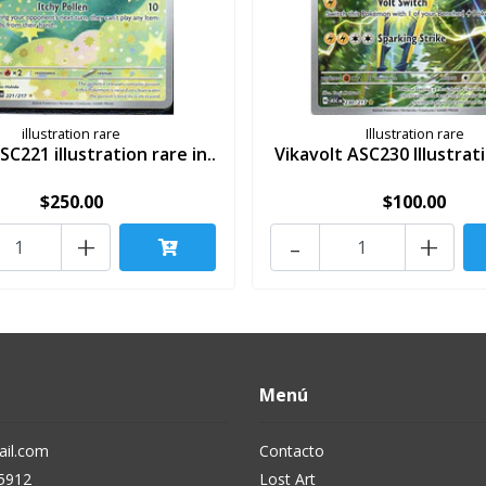
illustration rare
Illustration rare
C221 illustration rare in..
Vikavolt ASC230 Illustrati
$250.00
$100.00
+
-
+
Menú
il.com
Contacto
5912
Lost Art